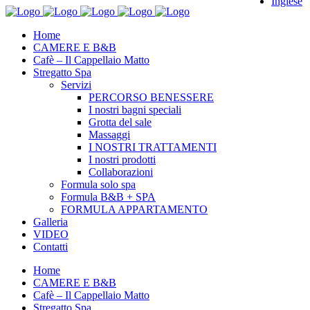
Inglese
Home
CAMERE E B&B
Cafè – Il Cappellaio Matto
Stregatto Spa
Servizi
PERCORSO BENESSERE
I nostri bagni speciali
Grotta del sale
Massaggi
I NOSTRI TRATTAMENTI
I nostri prodotti
Collaborazioni
Formula solo spa
Formula B&B + SPA
FORMULA APPARTAMENTO
Galleria
VIDEO
Contatti
Home
CAMERE E B&B
Cafè – Il Cappellaio Matto
Stregatto Spa