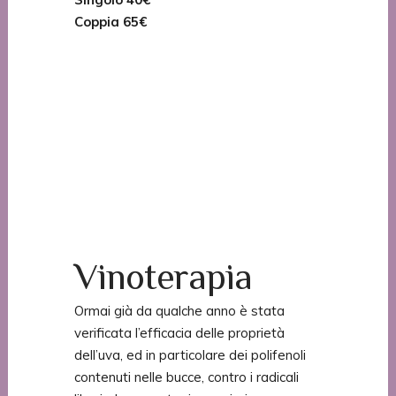
Coppia 65€
La durata consigliata dei bagni umidi è
fra i 20-30 minuti.
Al Centro Benessere Stregatto SPA è
possibile effettuare anche i bagni umidi
in coppia in un unica vasca.
Singolo 35 euro
Coppia 60 euro
Vinoterapia
Ormai già da qualche anno è stata
verificata l’efficacia delle proprietà
dell’uva, ed in particolare dei polifenoli
contenuti nelle bucce, contro i radicali