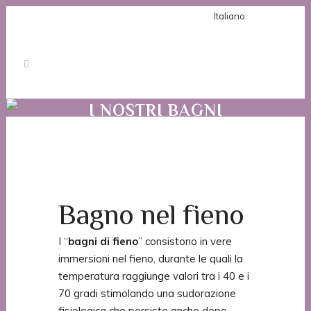
Italiano
I NOSTRI BAGNI
SPECIALI
Bagno nel fieno
I “
bagni di fieno
” consistono in vere
immersioni nel fieno, durante le quali la
temperatura raggiunge valori tra i 40 e i
70 gradi stimolando una sudorazione
fisiologica che persiste anche dopo